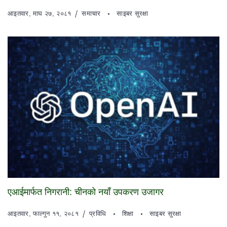
आइतवार, माघ २७, २०८१
समाचार
साइबर सुरक्षा
एआईमार्फत निगरानी: चीनको नयाँ उपकरण उजागर
आइतवार, फाल्गुन ११, २०८१
प्रविधि
शिक्षा
साइबर सुरक्षा