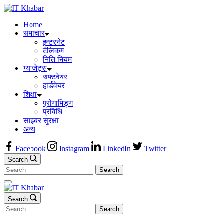
Skip
to
Home
content
समाचार
इन्टरनेट
टेलिकम
निति नियम
ग्याजेट्स
सफ्टवेयर
हार्डवेयर
शिक्षा
प्रोगामिङ्ग
प्रविधि
साइबर सुरक्षा
अन्य
Facebook
Instagram
LinkedIn
Twitter
Search
Search
for:
Search
Search
for: