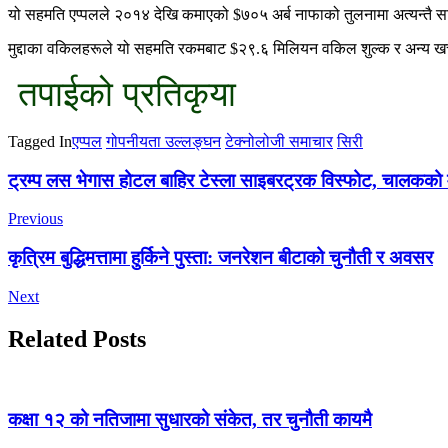
यो सहमति एप्पलले २०१४ देखि कमाएको $७०५ अर्ब नाफाको तुलनामा अत्यन्तै सानो 
मुद्दाका वकिलहरूले यो सहमति रकमबाट $२९.६ मिलियन वकिल शुल्क र अन्य खर्च
तपाईको प्रतिकृया
Tagged In
एप्पल
गोपनीयता उल्लङ्घन
टेक्नोलोजी समाचार
सिरी
Post
ट्रम्प लस भेगास होटल बाहिर टेस्ला साइबरट्रक विस्फोट, चालकको मृ
Navigation
Previous
कृत्रिम बुद्धिमत्तामा हुर्किने पुस्ता: जनरेशन बीटाको चुनौती र अवसर
Next
Related Posts
कक्षा १२ को नतिजामा सुधारको संकेत, तर चुनौती कायमै