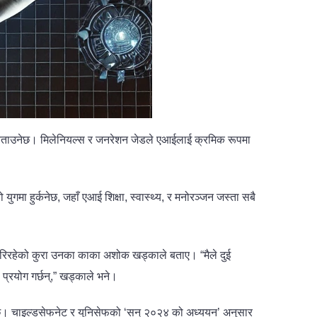
वन बिताउनेछ। मिलेनियल्स र जनरेशन जेडले एआईलाई क्रमिक रूपमा
 युगमा हुर्कनेछ, जहाँ एआई शिक्षा, स्वास्थ्य, र मनोरञ्जन जस्ता सबै
ग गरिरहेको कुरा उनका काका अशोक खड्काले बताए। “मैले दुई
प्रयोग गर्छन्,” खड्काले भने।
 छ। चाइल्डसेफनेट र युनिसेफको ‘सन् २०२४ को अध्ययन’ अनुसार