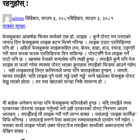
रहनुहोस् !
admin
बिहिबार, साउन ३, २०८१
बिहिबार, साउन ३, २०८१
साइबर सुरक्षा
फेसबुकका आकर्षक फिचर मध्येको एक हो, लाइक । कुनै पोस्ट मन पराएको
जनाउ दिन फेसबुकमा लाइक बटन थिच्ने गरिन्छ । लाइक एउटा प्रतिक्रिया
पनि हो । अहिले फेसबुकमा लाइकसहित लभ, केयर, हाहा, वाउ, स्याड, एङ्ग्री
गरी सात फरक फरक प्रतिक्रिया दिन सकिन्छ । पोस्टसँगै पेज लाइक गर्ने
पाटो पनि छ । खासमा पेजको सन्दर्भमा पनि त्यही हुन्छ । तपाईंले कुनै पनि पेज
लाइक वा फलो गरेमा त्यसमा पोस्ट भएका कुराहरू तपाईंको फिडमा आउने गर्छन्
। यही लाइकलाई लिएर कतिपयले धन्दा पनि चलाइरहेका हुन्छन् । जस्तो:
सायद तपाईंले ‘यति लाइक पुगे यसो गर्छु उसो गर्छु’ भन्ने खालका फेसबुक पोस्ट
देख्नु भएको होला । तर यस खालको फन्डा निकै सामान्य हो ।
यी बाहेक अनेकन् फन्डा पनि फेसबुकमा चलिरहेको हुन्छ । यदि तपाईंले त्यस
प्रकारका पोस्टमा लाइक गर्नुभयो भने उही प्रकारका पोस्ट निरन्तर आउन
थाल्छन् । तपाईँलाई ती लाइक गरौं गरौं लाग्न सक्छ । यसलाई ‘लाइक फार्मिङ’
विधि भनिन्छ । जसलाई मनग्गे पैसा कमाउन स्क्यामरहरूले प्रयोग गर्ने गर्छन् ।
यसका साथै लाइक गरेको उक्त पोस्ट/पेज तपाईंका साथीको अकाउन्टमा पनि
देखिन सक्छ ।