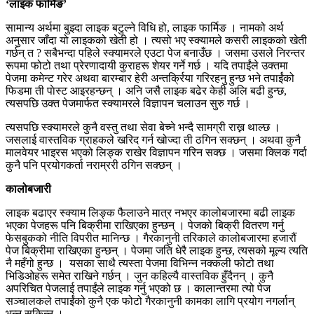
‘लाइक फार्मिङ’
सामान्य अर्थमा बुझ्दा लाइक बटुल्ने विधि हो, लाइक फार्मिङ । नामको अर्थ
अनुसार जाँदा यो लाइकको खेती हो । त्यसो भए स्क्यामले कसरी लाइकको खेती
गर्छन् त ? सबैभन्दा पहिले स्क्यामरले एउटा पेज बनाउँछ । जसमा उसले निरन्तर
रूपमा फोटो तथा प्रेरणादायी कुराहरू शेयर गर्ने गर्छ । यदि तपाईंले उक्तमा
पेजमा कमेन्ट गरेर अथवा बारम्बार हेरी अन्तर्क्रिया गरिरहनु हुन्छ भने तपाईंको
फिडमा ती पाेस्ट आइरहन्छन् । अनि जसै लाइक बढेर केही अलि बढी हुन्छ,
त्यसपछि उक्त पेजमार्फत स्क्यामरले विज्ञापन चलाउन सुरु गर्छ ।
त्यसपछि स्क्यामरले कुनै वस्तु तथा सेवा बेच्ने भन्दै सामग्री राख्न थाल्छ ।
‍जसलाई वास्तविक ग्राहकले खरिद गर्न खोज्दा ती ठगिन सक्छन् । अथवा कुनै
मालवेयर भाइरस भएको लिङ्क राखेर विज्ञापन गरिन सक्छ । जसमा क्लिक गर्दा
कुनै पनि प्रयोगकर्ता नराम्ररी ठगिन सक्छन् ।
कालोबजारी
लाइक बढाएर स्क्याम लिङ्क फैलाउने मात्र नभएर कालोबजारमा बढी लाइक
भएका पेजहरू पनि बिक्रीमा राखिएका हुन्छन् । पेजको बिक्री वितरण गर्नु
फेसबुकको नीति विपरीत मानिन्छ । गैरकानुनी तरिकाले कालोबजारमा हजारौं
पेज बिक्रीमा राखिएका हुन्छन् । पेजमा जति धेरै लाइक हुन्छ, त्यसको मूल्य त्यति
नै महँगो हुन्छ । यसका साथै त्यस्ता पेजमा विभिन्न नक्कली फोटो तथा
भिडिओहरू समेत राखिने गर्छन् । जुन कहिल्यै वास्तविक हुँदैनन् । कुनै
अपरिचित पेजलाई तपाईंले लाइक गर्नु भएको छ । कालान्तरमा त्यो पेज
सञ्चालकले तपाईंको कुनै एक फोटो गैरकानुनी कामका लागि प्रयोग नगर्लान्
भन्न सकिन्न ।