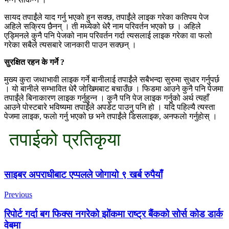
सायद तपाईंले याद गर्नु भएको हुन सक्छ, तपाईंले लाइक गरेका कतिपय पेज
अहिले सक्रिय छैनन् । ती मध्येको धेरै नाम परिवर्तन भएको छ । अहिले
एड्मिनले कुनै पनि पेजको नाम परिवर्तन गर्दा त्यसलाई लाइक गरेका वा फलो
गरेका सबैले त्यसबारे जानकारी पाउन सक्छन् ।
सुरक्षित रहन के गर्ने ?
मुख्य कुरा जथाभावी लाइक गर्ने बानीलाई तपाईंले सबैभन्दा सुरुमा सुधार गर्नुपर्छ
। यो बानीले सम्भावित धेरै जोखिमबाट बचाउँछ । फिडमा आउने कुनै पनि पेजमा
तपाईंले बिनाकारण लाइक गर्नुहुन्न । कुनै पनि पेज लाइक गर्नुको अर्थ त्यहाँ
आउने पोस्टबारे भविष्यमा तपाईंले अपडेट पाउनु पनि हो । यदि पहिल्यै त्यस्ता
पेजमा लाइक, फलाे गर्नु भएको छ भने तपाईंले डिसलाइक, अनफलाे गर्नुहाेस् ।
तपाईको प्रतिकृया
Post
साइबर अपराधीबाट एप्पलले जोगायो ९ खर्ब रुपैयाँ
Navigation
Previous
रिपोर्ट गर्दा बग फिक्स नगरेको झोंकमा राष्ट्र बैंकको सोर्स कोड डार्क
वेबमा