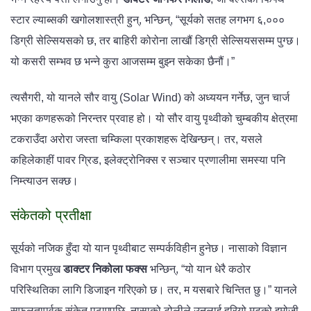
स्टार ल्याब्सकी खगोलशास्त्री हुन्, भन्छिन्, “सूर्यको सतह लगभग ६,०००
डिग्री सेल्सियसको छ, तर बाहिरी कोरोना लाखौं डिग्री सेल्सियससम्म पुग्छ।
यो कसरी सम्भव छ भन्ने कुरा आजसम्म बुझ्न सकेका छैनौं।”
त्यसैगरी, यो यानले सौर वायु (Solar Wind) को अध्ययन गर्नेछ, जुन चार्ज
भएका कणहरूको निरन्तर प्रवाह हो। यो सौर वायु पृथ्वीको चुम्बकीय क्षेत्रमा
टकराउँदा अरोरा जस्ता चम्किला प्रकाशहरू देखिन्छन्। तर, यसले
कहिलेकाहीं पावर ग्रिड, इलेक्ट्रोनिक्स र सञ्चार प्रणालीमा समस्या पनि
निम्त्याउन सक्छ।
संकेतको प्रतीक्षा
सूर्यको नजिक हुँदा यो यान पृथ्वीबाट सम्पर्कविहीन हुनेछ। नासाको विज्ञान
विभाग प्रमुख
डाक्टर निकोला फक्स
भन्छिन्, “यो यान धेरै कठोर
परिस्थितिका लागि डिजाइन गरिएको छ। तर, म यसबारे चिन्तित छु।” यानले
सफलतापूर्वक संकेत पठाएपछि, नासाको टोलीले उनलाई हरियो मुटुको इमोजी