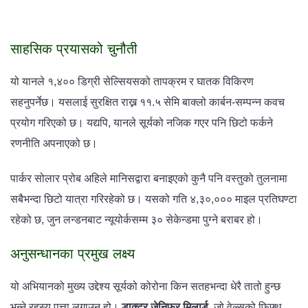
साहसिक प्रयासको चुनौती
यो यानले १,४०० डिग्री सेल्सियसको तापक्रम र घातक विकिरण
सहनुपर्नेछ। यसलाई सुरक्षित राख्न ११.५ सेमि बाक्लो कार्बन-सम्पन्न कवच
प्रयोग गरिएको छ। यद्यपि, यानले सूर्यको नजिक गएर पनि छिटो फर्कने
रणनीति अपनाएको छ।
पार्कर सोलार प्रोब अहिले मानिसद्वारा बनाइएको कुनै पनि वस्तुको तुलनामा
सबैभन्दा छिटो यात्रा गरिरहेको छ। यसको गति ४,३०,००० माइल प्रतिघण्टा
रहेको छ, जुन लन्डनबाट न्यूयोर्कसम्म ३० सेकेन्डमा पुग्ने बराबर हो।
अनुसन्धानका प्रमुख लक्ष्य
यो अभियानको मुख्य उद्देश्य सूर्यको कोरोना किन सतहभन्दा धेरै तातो हुन्छ
भन्ने रहस्य पत्ता लगाउनु हो।
डाक्टर जेनिफर मिलार्ड
, जो वेल्सको फिफ्थ