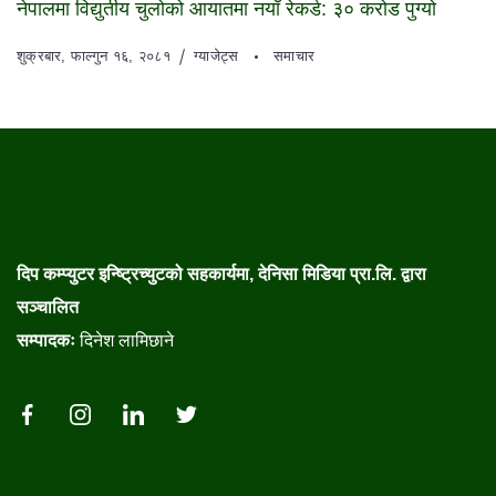
नेपालमा विद्युतीय चुलोको आयातमा नयाँ रेकर्ड: ३० करोड पुग्यो
शुक्रबार, फाल्गुन १६, २०८१
ग्याजेट्स
समाचार
दिप कम्प्युटर इन्ष्ट्रिच्युटको सहकार्यमा, देनिसा मिडिया प्रा.लि. द्वारा
सञ्चालित
सम्पादकः
दिनेश लामिछाने