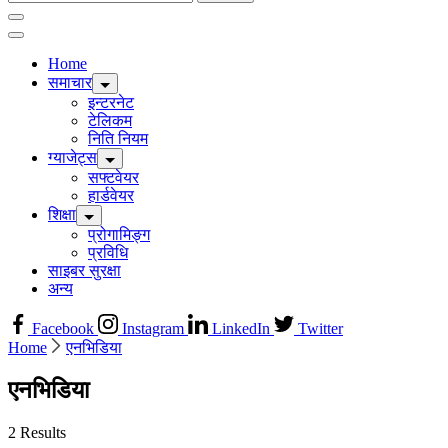
for:
Home
समाचार
इन्टरनेट
टेलिकम
निति नियम
ग्याजेट्स
सफ्टवेयर
हार्डवेयर
शिक्षा
प्रोगामिङ्ग
प्रविधि
साइबर सुरक्षा
अन्य
Facebook
Instagram
LinkedIn
Twitter
Home
एनभिडिया
एनभिडिया
2 Results