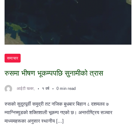
समाचार
रुसमा भीषण भूकम्पपछि सुनामीको त्रास
आईटी खबर,
१ वर्ष
0 min read
रुसको सुदूरपूर्वी समुद्री तट नजिक बुधबार बिहान ८ दशमलव ७
म्याग्निच्युडको शक्तिशाली भूकम्प गएको छ। अन्तर्राष्ट्रिय सञ्चार
माध्यमहरूका अनुसार स्थानीय […]