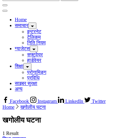
for:
Home
समाचार
इन्टरनेट
टेलिकम
निति नियम
ग्याजेट्स
सफ्टवेयर
हार्डवेयर
शिक्षा
प्रोगामिङ्ग
प्रविधि
साइबर सुरक्षा
अन्य
Facebook
Instagram
LinkedIn
Twitter
Home
खगोलीय घटना
खगोलीय घटना
1 Result