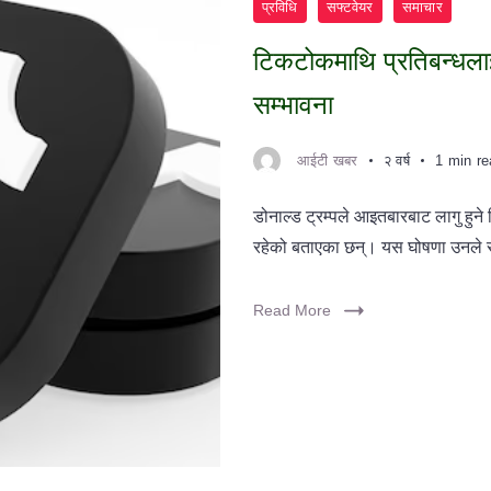
प्रविधि
सफ्टवेयर
समाचार
टिकटोकमाथि प्रतिबन्धला
सम्भावना
आईटी खबर
२ वर्ष
1 min r
डोनाल्ड ट्रम्पले आइतबारबाट लागु हुन
रहेको बताएका छन्। यस घोषणा उनले
Read More