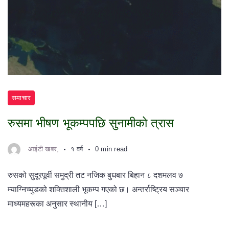
समाचार
रुसमा भीषण भूकम्पपछि सुनामीको त्रास
आईटी खबर,
१ वर्ष
0 min read
रुसको सुदूरपूर्वी समुद्री तट नजिक बुधबार बिहान ८ दशमलव ७
म्याग्निच्युडको शक्तिशाली भूकम्प गएको छ। अन्तर्राष्ट्रिय सञ्चार
माध्यमहरूका अनुसार स्थानीय […]