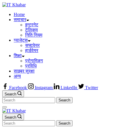
Skip
to
Home
content
समाचार
इन्टरनेट
टेलिकम
निति नियम
ग्याजेट्स
सफ्टवेयर
हार्डवेयर
शिक्षा
प्रोगामिङ्ग
प्रविधि
साइबर सुरक्षा
अन्य
Facebook
Instagram
LinkedIn
Twitter
Search
Search
for:
Search
Search
for: