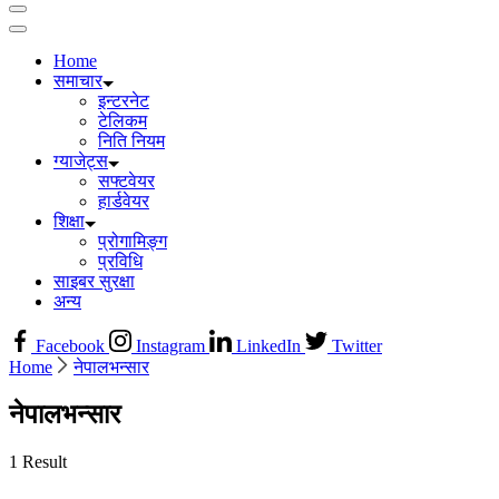
Home
समाचार
इन्टरनेट
टेलिकम
निति नियम
ग्याजेट्स
सफ्टवेयर
हार्डवेयर
शिक्षा
प्रोगामिङ्ग
प्रविधि
साइबर सुरक्षा
अन्य
Facebook
Instagram
LinkedIn
Twitter
Home
नेपालभन्सार
नेपालभन्सार
1 Result