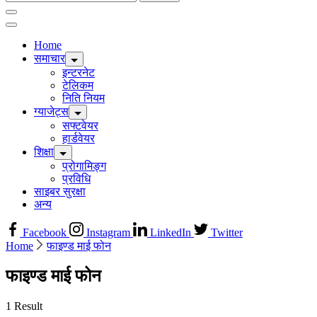
for:
Home
समाचार
इन्टरनेट
टेलिकम
निति नियम
ग्याजेट्स
सफ्टवेयर
हार्डवेयर
शिक्षा
प्रोगामिङ्ग
प्रविधि
साइबर सुरक्षा
अन्य
Facebook
Instagram
LinkedIn
Twitter
Home
फाइण्ड माई फोन
फाइण्ड माई फोन
1 Result