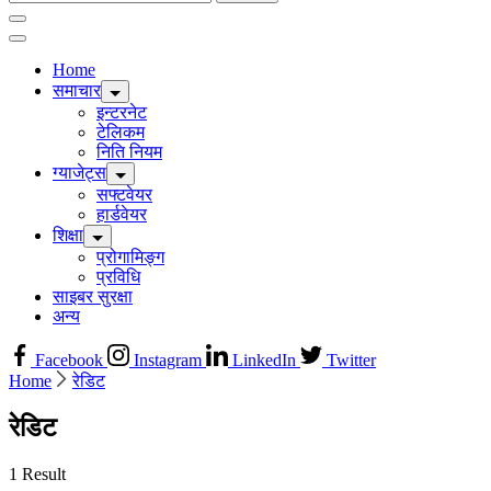
for:
Home
समाचार
इन्टरनेट
टेलिकम
निति नियम
ग्याजेट्स
सफ्टवेयर
हार्डवेयर
शिक्षा
प्रोगामिङ्ग
प्रविधि
साइबर सुरक्षा
अन्य
Facebook
Instagram
LinkedIn
Twitter
Home
रेडिट
रेडिट
1 Result