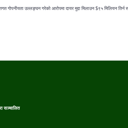
व्यक्तिगत गोपनीयता उल्लङ्घन गरेको आरोपमा दायर मुद्दा मिलाउन $९५ मिलियन ति
वारा सञ्चालित