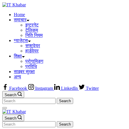
Skip
to
Home
content
समाचार
इन्टरनेट
टेलिकम
निति नियम
ग्याजेट्स
सफ्टवेयर
हार्डवेयर
शिक्षा
प्रोगामिङ्ग
प्रविधि
साइबर सुरक्षा
अन्य
Facebook
Instagram
LinkedIn
Twitter
Search
Search
for:
Search
Search
for: