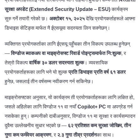
सुरक्षा अपडेट (Extended Security Update – ESU)
कार्यक्रम
सुरु गर्ने तयारी गरेको छ।
अक्टोबर १५, २०२५
देखि प्रयोगकर्ताहरूले आफ्ना
डिभाइस सेटिङ्स मार्फत नै ईएसयूमा सदस्यता लिन सक्नेछन्।
व्यक्तिगत प्रयोगकर्ताका लागि ईएसयू पहुँचका तीन विकल्प उपलब्ध हुनेछन्
—
विण्डोज ब्याकअप वा माइक्रोसफ्ट रिवार्ड पोइन्ट्समार्फत नि:शुल्क
, र
तेस्रो विकल्प
वार्षिक ३० डलर सदस्यता शुल्क
। व्यवसायिक
प्रयोगकर्ताहरूका लागि भने यो शुल्क
प्रति डिभाइस प्रति वर्ष ६१ डलर
हुनेछ, जसलाई तीन वर्षसम्म नवीकरण गर्न सकिनेछ।
माइक्रोसफ्टका अनुसार, यो कार्यक्रम ती प्रयोगकर्ताहरूका लागि लक्षित हो,
जसले अहिलेका लागि विण्डोज ११ वा नयाँ
Copilot+ PC
मा अपग्रेड गर्न
नसकेका हुन्। कम्पनीको दाबीअनुसार, विण्डोज ११ मा सुरक्षा र कार्यसम्पादन
दुवैमा उल्लेखनीय सुधार भएको छ —
६२ प्रतिशत कम सुरक्षा जोखिम, तीन
गुणा कम फर्मवेयर आक्रमण
, र
२.३ गुणा तीव्र प्रदर्शन
का साथ।