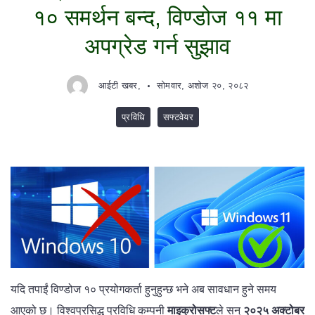
१० समर्थन बन्द, विण्डोज ११ मा
अपग्रेड गर्न सुझाव
आईटी खबर,
सोमवार, अशोज २०, २०८२
प्रविधि
सफ्टवेयर
यदि तपाईं विण्डोज १० प्रयोगकर्ता हुनुहुन्छ भने अब सावधान हुने समय
आएको छ। विश्वप्रसिद्ध प्रविधि कम्पनी
माइक्रोसफ्ट
ले सन्
२०२५ अक्टोबर