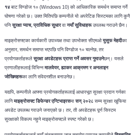
१४
बाट विण्डोज १० (Windows 10) को आधिकारिक समर्थन समाप्त गर्ने
घोषणा गरेको छ। उक्त मितिपछि कम्पनीले यो अपरेटिङ सिस्टमका लागि कुनै
पनि
सुरक्षा प्याच, प्राविधिक सुधार
वा
नयाँ सुविधाहरू
उपलब्ध गराउने छैन।
माइक्रोसफ्टका कार्यकारी उपाध्यक्ष तथा उपभोक्ता सीएमओ
युसुफ मेहदी
का
अनुसार, समर्थन समाप्त भएपछि पनि विण्डोज १० चल्नेछ, तर
प्रयोगकर्ताहरूले
सुरक्षा अपडेटहरू प्राप्त गर्ने अवसर गुमाउने
छन्। यसले
प्रणालीहरूलाई विभिन्न
मालवेयर, ह्याकर आक्रमण र अनलाइन
जोखिमहरू
का लागि संवेदनशील बनाउनेछ।
यद्यपि, कम्पनीले आफ्ना प्रयोगकर्ताहरूलाई आधारभूत सुरक्षा प्रदान गर्नका
लागि
माइक्रोसफ्ट डिफेन्डर एन्टिभाइरस
मा
सन् २०२८
सम्म सुरक्षा खुफिया
अपडेट उपलब्ध गराउने जनाएको छ। तर, ती अपडेटहरू पूर्ण सिस्टम
सुरक्षाको विकल्प नहुने माइक्रोसफ्टले स्पष्ट गरेको छ।
प्रयोगकर्ताहरूलाई नयाँ संस्करणमा जान सहयोग पुर्‍याउन कम्पनीले
विस्तारित