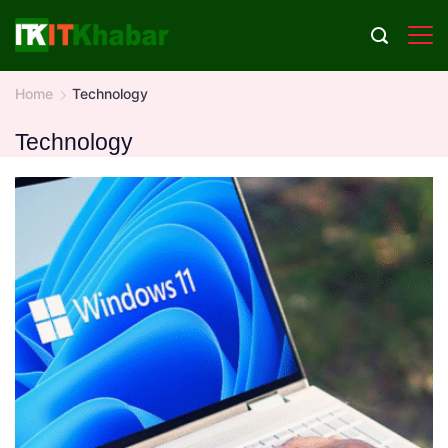
Skip
to
content
Home
Technology
Technology