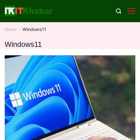
Skip
to
content
Home
Windows11
Windows11