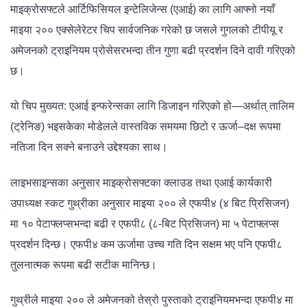
माइक्रोसफ्टले आर्टिफिसियल इन्टेलिजेन्स (एआई) का लागि आफ्नो नयाँ
माइया २०० एक्सेलेरेटर चिप सार्वजनिक गरेको छ जसले गुगलको टीपीयू र
अमेजनको ट्राइनियम प्रोसेसरभन्दा तीन गुणा बढी प्रदर्शन दिने दावी गरिएको
छ।
यो चिप मुख्यत: एआई इन्फरेन्सका लागि डिजाइन गरिएको हो—अर्थात् तालिम
(ट्रेनिङ) भइसकेका मोडेलले वास्तविक समयमा छिटो र ऊर्जा–दक्ष रूपमा
नतिजा दिन सक्ने बनाउने उद्देश्यका साथ।
लाइभसाइन्सका अनुसार माइक्रोसफ्टका क्लाउड तथा एआई कार्यकारी
उपाध्यक्ष स्कट गुथ्रीका अनुसार माइया २०० ले एफपी४ (४ बिट प्रिसिजन)
मा १० पेटाफ्लप्सभन्दा बढी र एफपी८ (८-बिट प्रिसिजन) मा ५ पेटाफ्लप्स
प्रदर्शन दिन्छ। एफपी४ कम ऊर्जामा उच्च गति दिन सक्षम भए पनि एफपी८
तुलनात्मक रूपमा बढी सटीक मानिन्छ।
गुथ्रीले माइया २०० ले अमेजनको तेस्रो पुस्ताको ट्राइनियमभन्दा एफपी४ मा