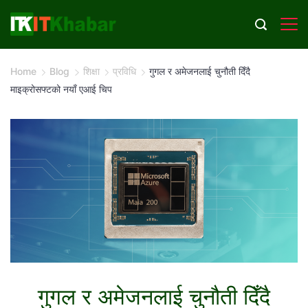
Skip
to
content
Home
Blog
शिक्षा
प्रविधि
गुगल र अमेजनलाई चुनौती दिँदै
माइक्रोसफ्टको नयाँ एआई चिप
गुगल र अमेजनलाई चुनौती दिँदै