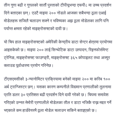
तीन गुणा बढी र गुगलको सातौं पुस्ताको टीपीयूभन्दा एफपी८ मा उच्च प्रदर्शन
दिने बताएका छन्। एउटै माइया २०० नोडले आजका सबैभन्दा ठूला एआई
मोडेलहरू सजिलै चलाउन सक्ने र भविष्यका अझ ठूला मोडेलका लागि पनि
पर्याप्त क्षमता रहेको माइक्रोसफ्टको दावी छ।
यो चिप हाल माइक्रोसफ्टको अमेरिकी केन्द्रीय डाटा सेन्टर क्षेत्रमा प्रयोगमा
आइसकेको छ। माइया २०० लाई सिन्थेटिक डाटा उत्पादन, रिइनफोर्समेन्ट
ट्रेनिङ, माइक्रोसफ्ट फाउण्ड्री, माइक्रोसफ्ट ३६५ कोपाइलट तथा अज्युर
क्लाउड पूर्वाधारमा प्रयोग गरिनेछ।
टीएसएमसीको ३-न्यानोमिटर प्रक्रियामा बनेको माइया २०० मा करिब १००
अर्ब ट्रान्जिस्टर छन्। यसका कारण कम्पनीले विद्यमान प्रणालीको तुलनामा
प्रति डलर ३० प्रतिशत बढी प्रदर्शन दिने दावी गरेको छ। चिपमा समावेश
गरिएको उन्नत मेमोरी प्रणालीले मोडेलका तौल र डाटा नजिकै राख्न मद्दत गर्ने
भएकाले कम हार्डवेयरमै ठूला मोडेल चलाउन सकिने बताइएको छ।